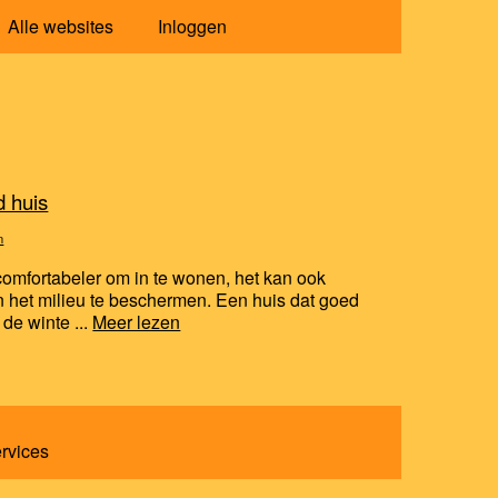
Alle websites
Inloggen
d huis
n
 comfortabeler om in te wonen, het kan ook
 het milieu te beschermen. Een huis dat goed
 de winte ...
Meer lezen
ervices