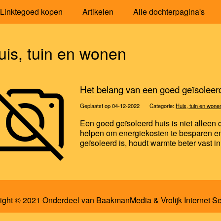
Linktegoed kopen
Artikelen
Alle dochterpagina's
uis, tuin en wonen
Het belang van een goed geïsoleer
Geplaatst op 04-12-2022
Categorie:
Huis, tuin en wone
Een goed geïsoleerd huis is niet alleen
helpen om energiekosten te besparen en
geïsoleerd is, houdt warmte beter vast in
ight © 2021 Onderdeel van
BaakmanMedia
&
Vrolijk Internet S