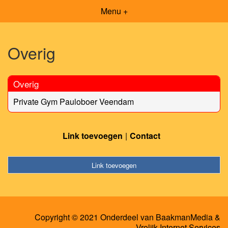
Menu +
Overig
Overig
Private Gym Pauloboer Veendam
Link toevoegen
Contact
Link toevoegen
Copyright © 2021 Onderdeel van
BaakmanMedia
&
Vrolijk Internet Services